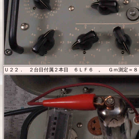
Ｕ２２． ２台目付属２本目 ６ＬＦ６ 。 Ｇｍ測定＝８２