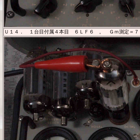
Ｕ１４． １台目付属４本目 ６ＬＦ６ 。 Ｇｍ測定＝７９