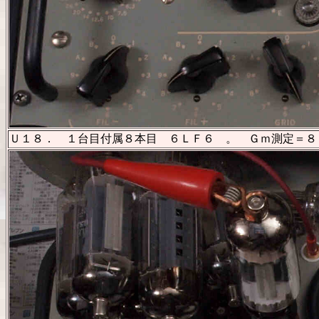
Ｕ１８． １台目付属８本目 ６ＬＦ６ 。 Ｇｍ測定＝８０