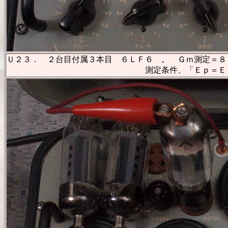
Ｕ２３． ２台目付属３本目 ６ＬＦ６ 。 Ｇｍ測定＝８１
測定条件、「Ｅｐ＝Ｅｓｇ＝１６０Ｖ、Ｅｇ