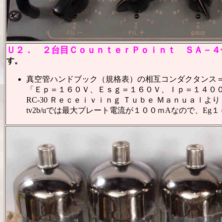
Ｕ２．
２台目ＣｏｕｎｔｅｒＰｏｉｎｔ ＳＡ－４
す。
真空管ハンドブック（規格表）の相互コンダクタンス＝？
「Ｅｐ＝１６０Ｖ、Ｅｓｇ＝１６０Ｖ、Ｉｐ＝１４０
RC-30 Ｒｅｃｅｉｖｉｎｇ Ｔｕｂｅ Ｍａｎｕａｌより
tv2b/uでは最大プレート電流が１００ｍ