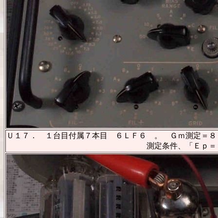
Ｕ１７． １台目付属７本目 ６ＬＦ６ 。 Ｇｍ測定＝８０
測定条件、「Ｅｐ＝Ｅｓｇ＝１６０Ｖ、Ｅｇ