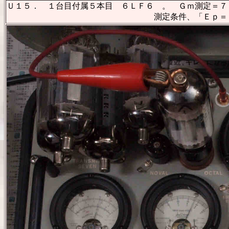
Ｕ１５． １台目付属５本目 ６ＬＦ６ 。 Ｇｍ測定＝７９
測定条件、「Ｅｐ＝Ｅｓｇ＝１６０Ｖ、Ｅｇ