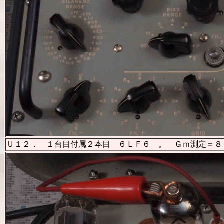
Ｕ１２． １台目付属２本目 ６ＬＦ６ 。 Ｇｍ測定＝８１