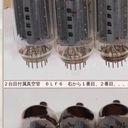
２台目付属真空管 ６ＬＦ６ 右から１番目、２番目、、、