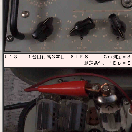
Ｕ１３． １台目付属３本目 ６ＬＦ６ 。 Ｇｍ測定＝８１
測定条件、「Ｅｐ＝Ｅｓｇ＝１６０Ｖ、Ｅｇ