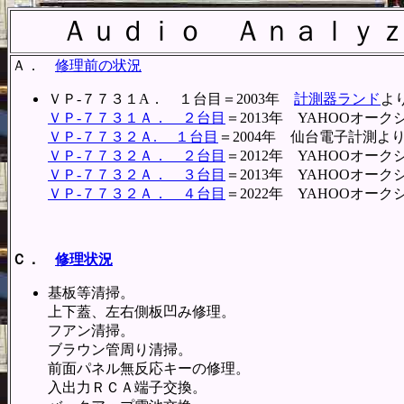
Ａｕｄｉｏ Ａｎａｌｙ
Ａ．
修理前の状況
ＶＰ-７７３１A． １台目＝2003年
計測器ランド
よ
ＶＰ-７７３１Ａ． ２台目
＝2013年 YAHOOオ
ＶＰ-７７３２Ａ. １台目
＝2004年 仙台電子計測よ
ＶＰ-７７３２Ａ． ２台目
＝2012年 YAHOOオ
ＶＰ-７７３２Ａ． ３台目
＝2013年 YAHOOオ
ＶＰ-７７３２Ａ． ４台目
＝2022年 YAHOOオ
Ｃ．
修理状況
基板等清掃。
上下蓋、左右側板凹み修理。
フアン清掃。
ブラウン管周り清掃。
前面パネル無反応キーの修理。
入出力ＲＣＡ端子交換。