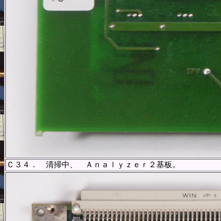
Ｃ３４． 清掃中、 Ａｎａｌｙｚｅｒ２基板。