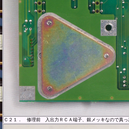
Ｃ２１． 修理前 入出力ＲＣＡ端子、銀メッキなので真っ