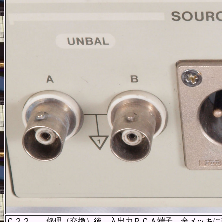
Ｃ２２． 修理（交換）後 入出力ＲＣＡ端子、金メッキに