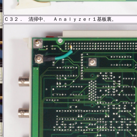
Ｃ３２． 清掃中、 Ａｎａｌｙｚｅｒ１基板裏。