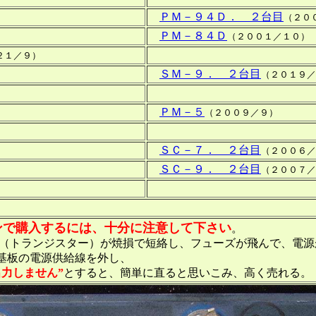
ＰＭ－９４Ｄ． ２台目
（２０
ＰＭ－８４Ｄ
（２００１／１０）
２１／９）
ＳＭ－９． ２台目
（２０１９／
ＰＭ－５
（２００９／９）
ＳＣ－７． ２台目
（２００６／
ＳＣ－９． ２台目
（２００７／
ンで購入するには、十分に注意して下さい
。
（トランジスター）が焼損で短絡し、フューズが飛んで、電源
板の電源供給線を外し、
力しません”
とすると、簡単に直ると思いこみ、高く売れる。