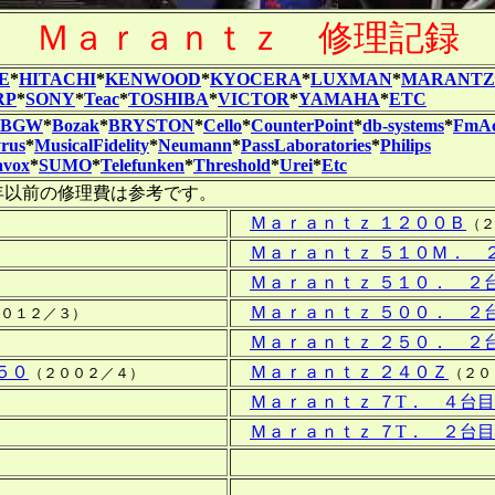
Ｍａｒａｎｔｚ 修理記録
E
*
HITACHI
*
KENWOOD
*
KYOCERA
*
LUXMAN
*
MARANTZ
RP
*
SONY
*
Teac
*
TOSHIBA
*
VICTOR
*
YAMAHA
*
ETC
BGW
*
Bozak
*
BRYSTON
*
Cello
*
CounterPoint
*
db-systems
*
FmAc
yrus
*
MusicalFidelity
*
Neumann
*
PassLaboratories
*
Philips
avox
*
SUMO
*
Telefunken
*
Threshold
*
Urei
*
Etc
前の修理費は参考です。
Ｍａｒａｎｔｚ １２００Ｂ
（２
Ｍａｒａｎｔｚ ５１０Ｍ． 
Ｍａｒａｎｔｚ ５１０． ２
Ｍａｒａｎｔｚ ５００． ２
０１２／３）
Ｍａｒａｎｔｚ ２５０． ２
５０
Ｍａｒａｎｔｚ ２４０Ｚ
（２００２／４）
（２０
Ｍａｒａｎｔｚ ７T． ４台目
Ｍａｒａｎｔｚ ７T． ２台目