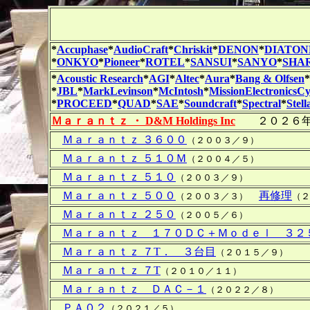
*
Accuphase
*
AudioCraft
*
Chriskit
*
DENON
*
DIATON
*
ONKYO
*
Pioneer
*
ROTEL
*
SANSUI
*
SANYO
*
SHA
*
Acoustic Research
*
AGI
*
Altec
*
Aura
*
Bang & Olfsen
*
*
JBL
*
MarkLevinson
*
McIntosh
*
MissionElectronicsC
*
PROCEED
*
QUAD
*
SAE
*
Soundcraft
*
Spectral
*
Stell
Ｍａｒａｎｔｚ ・ D&M Holdings Inc
２０２６年以
Ｍａｒａｎｔｚ ３６００
（２００３／９）
Ｍａｒａｎｔｚ ５１０Ｍ
（２００４／５）
Ｍａｒａｎｔｚ ５１０
（２００３／９）
Ｍａｒａｎｔｚ ５００
再修理
（２００３／３）
（２
Ｍａｒａｎｔｚ ２５０
（２００５／６）
Ｍａｒａｎｔｚ １７０ＤＣ＋Ｍｏｄｅｌ ３２
Ｍａｒａｎｔｚ ７T． ３台目
（２０１５／９）
Ｍａｒａｎｔｚ ７T
（２０１０／１１）
Ｍａｒａｎｔｚ ＤＡＣ－１
（２０２２／８）
ＰＡ０２
（２０２１／５）