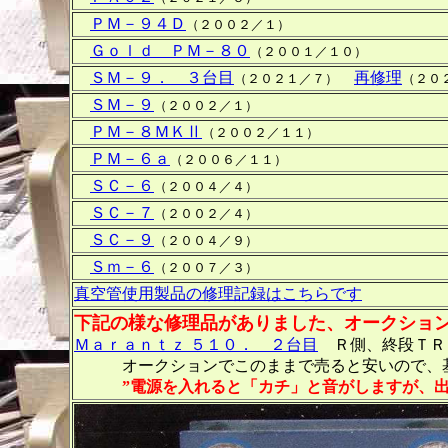
ＰＭ－９４Ｄ
（２００２／１）
Ｇｏｌｄ ＰＭ－８０
（２００１／１０）
ＳＭ－９． ３台目
再修理
（２０２１／７）
（２０
ＳＭ－９
（２００２／１）
ＰＭ－８ＭＫⅡ
（２００２／１１）
ＰＭ－６ａ
（２００６／１１）
ＳＣ－６
（２００４／４）
ＳＣ－７
（２００２／４）
ＳＣ－９
（２００４／９）
Ｓｍ－６
（２００７／３）
真空管使用製品の修理記録はこちらです
下記の様な修理品がありました、オークショ
Ｍａｒａｎｔｚ ５１０． ２台目
Ｒ側、終段ＴＲ
オークションでこのままで売ると安いので、基
”電源を入れると「カチ」と音がしますが、出