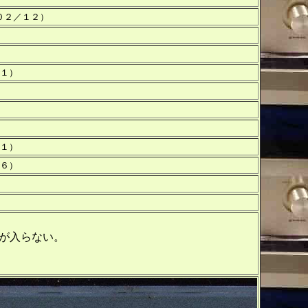
０２／１２）
１）
１）
６）
が入らない。