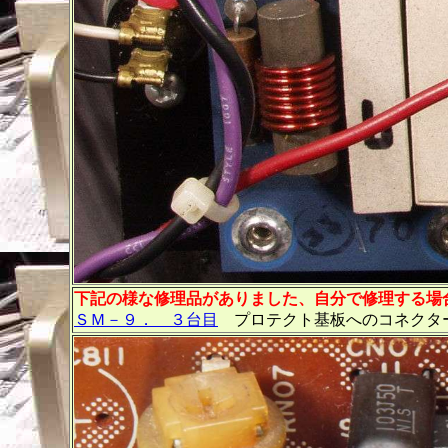
下記の様な修理品がありました、自分で修理する場
ＳＭ－９． ３台目
プロテクト基板へのコネクタ