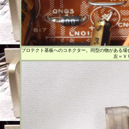
プロテクト基板へのコネクター。同型の物がある場
左＝ＶＵメーターへの出力、右＝